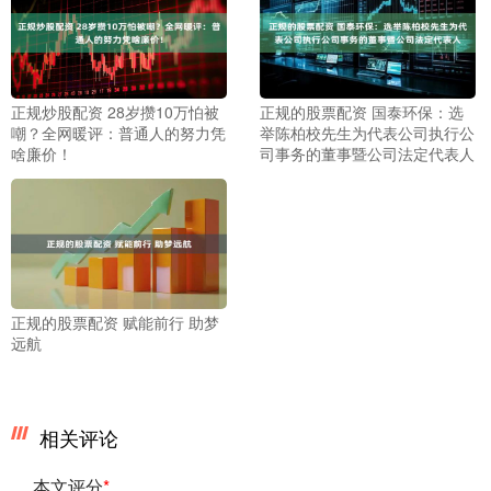
正规炒股配资 28岁攒10万怕被
正规的股票配资 国泰环保：选
嘲？全网暖评：普通人的努力凭
举陈柏校先生为代表公司执行公
啥廉价！
司事务的董事暨公司法定代表人
正规的股票配资 赋能前行 助梦
远航
相关评论
本文评分
*