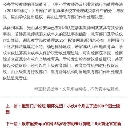
公办学校教师的开除处分，《中小学教师违反职业道德行为处理办法
（2018年修订）》明确了教育局和学校在处理此类事件中的分工与权
限，应由学校提出建议，再由主管教育部门作出处理决定。
具体到本案，光山县公安局已查明和认定涉案教师刘某某具有猥亵的
事实。若涉案教师猥亵未成年人的违法事实确凿，教育部门及学校仅
作出降级、调离教学岗位处理2025年配资网最新消息公布，则明显与
上述法律法规规定不符。杨思律师建议，若家属认为当地教育局、学
校未依法落实未成年人保护职责或处理过轻，可向检察院举报，检察
院若查证属实有权向当地教育局、学校发出检察建议督促履职，甚至
提起公益诉讼；还可以向上级教育部门、教育督导机构进行投诉反
映，由上级教育行政部门、教育督导机构对当地教育部门作出处理并
依法追究责任。
申宝配资提示：文章来自网络，不代表本站观点。
上一篇：
配资门户论坛 缅怀先烈！小伙4个月去了近300个烈士陵
园
下一篇：
股市配资app官网 56岁朴东彬餐厅猝逝！5天前还官宣新