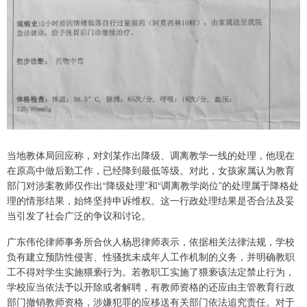
当地教体局回应称，对刘某作出降级、调离教学一线的处理，他现在
在原高中做后勤工作，已经降到最低等级。对此，女孩家属认为教育
部门对涉案教师仅作出“降级处理”和“调离教学岗位”的处理属于降格处
理的情形结果，始终坚持申诉维权。这一行政处理结果是否合法及妥
当引发了社会广泛的争议和讨论。
广东伟伦律师事务所合伙人杨思律师表示，依据相关法律法规，学校
负有建立预防性侵害、性骚扰未成年人工作机制的义务，并明确教职
工不得对学生实施猥亵行为。若教职工实施了猥亵该法定禁止行为，
学校应当依法予以开除或者解聘，有教师资格的还应由主管教育行政
部门撤销教师资格，涉嫌犯罪的应移送有关部门依法追究责任。对于