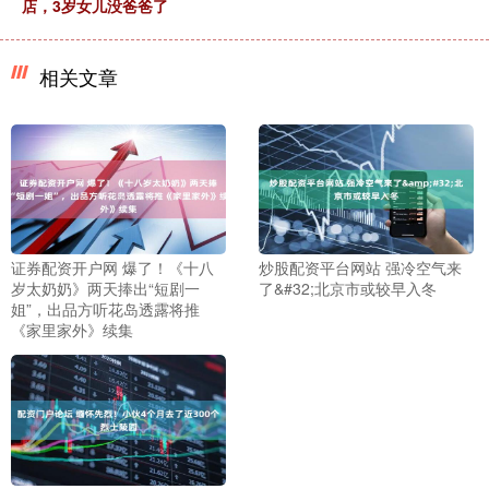
店，3岁女儿没爸爸了
相关文章
证券配资开户网 爆了！《十八
炒股配资平台网站 强冷空气来
岁太奶奶》两天捧出“短剧一
了&#32;北京市或较早入冬
姐”，出品方听花岛透露将推
《家里家外》续集