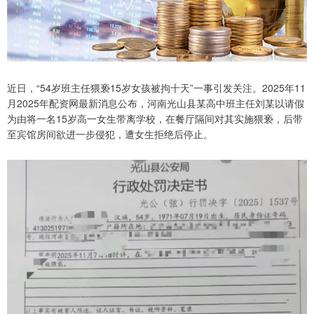
近日，“54岁班主任猥亵15岁女孩被拘十天”一事引发关注。2025年11
月2025年配资网最新消息公布，河南光山县某高中班主任刘某以请假
为由将一名15岁高一女生带离学校，在餐厅隔间对其实施猥亵，后带
至宾馆房间欲进一步侵犯，遭女生拒绝后停止。